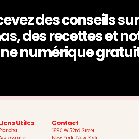
evez des conseils sur
s, des recettes et not
ine numérique gratu
LIens Utiles
Contact
Plancha
1890 W 52nd Street
Accessoires
New York, New York