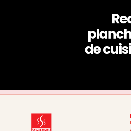
Rec
plancha
de cuis