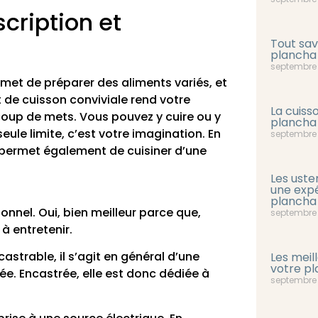
cription et
Tout sav
plancha 
septembre 
met de préparer des aliments variés, et
 de cuisson conviviale rend votre
La cuiss
coup de mets. Vous pouvez y cuire ou y
plancha
seule limite, c’est votre imagination. En
septembre 
permet également de cuisiner d’une
Les uste
une expé
plancha
onnel. Oui, bien meilleur parce que,
septembre 
 à entretenir.
strable, il s’agit en général d’une
Les meil
votre pl
ée. Encastrée, elle est donc dédiée à
septembre 