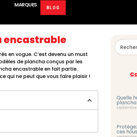
MARQUES
BLOG
 encastrable
très en vogue. C’est devenu un must
 modèles de plancha conçus par les
ancha encastrable en fait partie.
Ca
 qui ne peut que vous faire plaisir !
Quelle hu
plancha
septembre 
Protégez
ces hous
septembre 